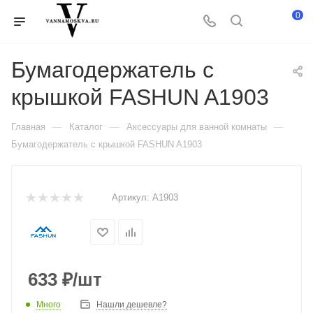
0
Бумагодержатель с
крышкой FASHUN A1903
—
—
—
Главная
Каталог
Аксессуары для ванной комнаты
Бумагодержатель с крышкой FASHUN A1903
Артикул:
A1903
633
₽
/шт
Много
Нашли дешевле?