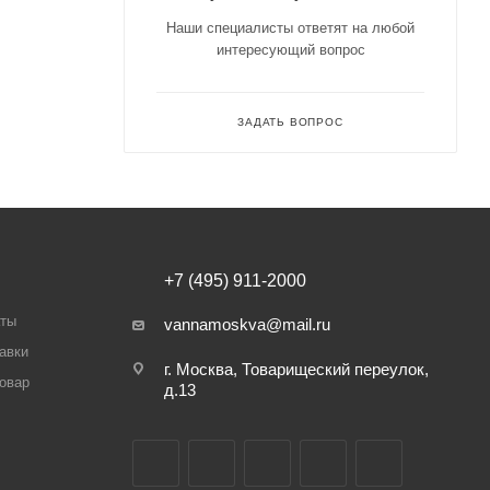
Наши специалисты ответят на любой
интересующий вопрос
ЗАДАТЬ ВОПРОС
+7 (495) 911-2000
аты
vannamoskva@mail.ru
авки
г. Москва, Товарищеский переулок,
товар
д.13