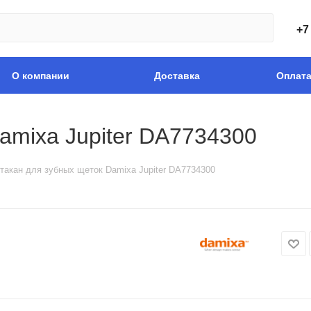
+7
О компании
Доставка
Оплат
amixa Jupiter DA7734300
такан для зубных щеток Damixa Jupiter DA7734300