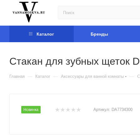
Каталог
Бренды
Стакан для зубных щеток D
—
—
—
Главная
Каталог
Аксессуары для ванной комнаты
С
Артикул:
DA7734300
Новинка