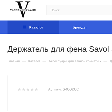
Каталог
Бренды
Держатель для фена Savol
—
—
—
Главная
Каталог
Аксессуары для ванной комнаты
Д
Артикул:
S-006633C