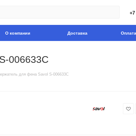
+7
О компании
Доставка
Оплат
 S-006633C
ержатель для фена Savol S-006633C