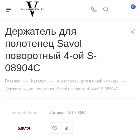
0
Держатель для
полотенец Savol
поворотный 4-ой S-
08904C
—
—
—
Главная
Каталог
Аксессуары для ванной комнаты
Держатель для полотенец Savol поворотный 4-ой S-08904C
Артикул:
S-08904C