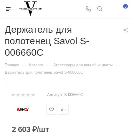
0
Держатель для
полотенец Savol S-
006660C
—
—
—
Главная
Каталог
Аксессуары для ванной комнаты
Держатель для полотенец Savol S-006660C
Артикул:
S-006660C
2 603
₽
/шт