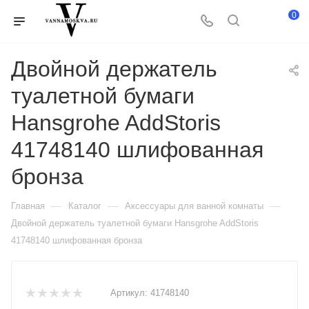
0
Двойной держатель
туалетной бумаги
Hansgrohe AddStoris
41748140 шлифованная
бронза
—
—
—
Главная
Каталог
Аксессуары для ванной комнаты
Двойной держатель туалетной бумаги Hansgrohe AddStoris
41748140 шлифованная бронза
Артикул:
41748140