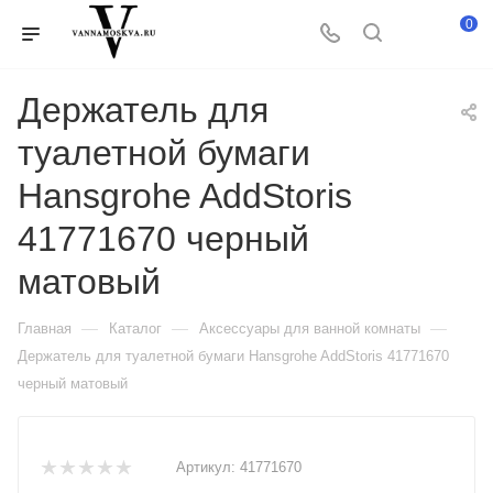
0
Держатель для
туалетной бумаги
Hansgrohe AddStoris
41771670 черный
матовый
—
—
—
Главная
Каталог
Аксессуары для ванной комнаты
Держатель для туалетной бумаги Hansgrohe AddStoris 41771670
черный матовый
Артикул:
41771670