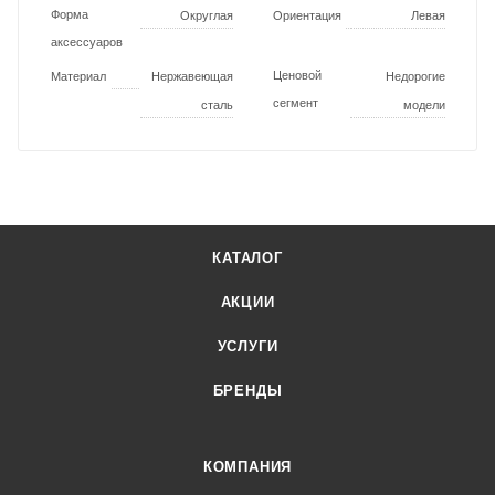
Форма
Округлая
Ориентация
Левая
аксессуаров
Ценовой
Материал
Нержавеющая
Недорогие
сегмент
сталь
модели
КАТАЛОГ
АКЦИИ
УСЛУГИ
БРЕНДЫ
КОМПАНИЯ