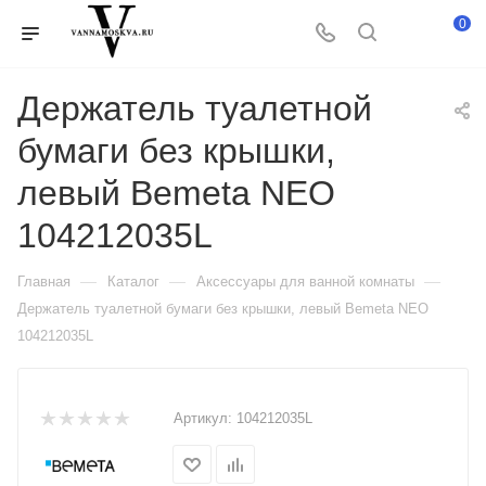
0
Держатель туалетной
бумаги без крышки,
левый Bemeta NEO
104212035L
—
—
—
Главная
Каталог
Аксессуары для ванной комнаты
Держатель туалетной бумаги без крышки, левый Bemeta NEO
104212035L
Артикул:
104212035L