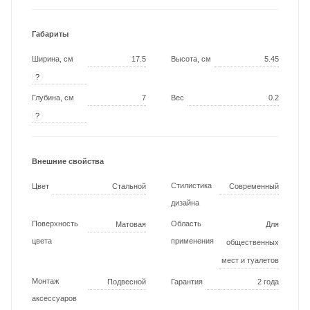
Габариты
Ширина, см
17.5
Высота, см
5.45
?
Глубина, см
7
Вес
0.2
?
Внешние свойства
Стилистика
Цвет
Стальной
Современный
дизайна
Поверхность
Область
Матовая
Для
цвета
применения
общественных
мест и туалетов
Монтаж
Подвесной
Гарантия
2 года
аксессуаров