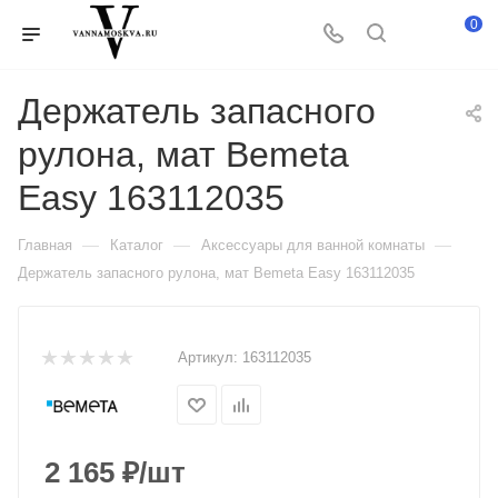
0
Держатель запасного
рулона, мат Bemeta
Easy 163112035
—
—
—
Главная
Каталог
Аксессуары для ванной комнаты
Держатель запасного рулона, мат Bemeta Easy 163112035
Артикул:
163112035
2 165
₽
/шт