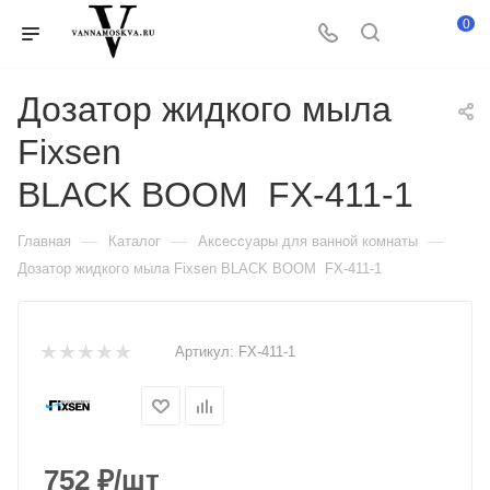
0
Дозатор жидкого мыла
Fixsen
BLACK BOOM FX-411-1
—
—
—
Главная
Каталог
Аксессуары для ванной комнаты
Дозатор жидкого мыла Fixsen BLACK BOOM FX-411-1
Артикул:
FX-411-1
752
₽
/шт