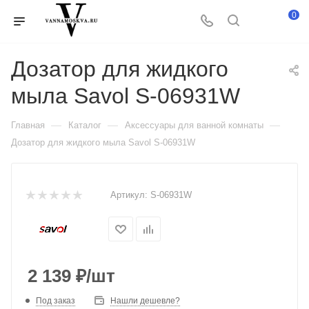
0
Дозатор для жидкого
мыла Savol S-06931W
—
—
—
Главная
Каталог
Аксессуары для ванной комнаты
Дозатор для жидкого мыла Savol S-06931W
Артикул:
S-06931W
2 139
₽
/шт
Под заказ
Нашли дешевле?