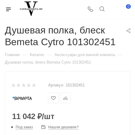
0
Душевая полка, блеск
Bemeta Cytro 101302451
—
—
—
Главная
Каталог
Аксессуары для ванной комнаты
Душевая полка, блеск Bemeta Cytro 101302451
Артикул:
101302451
11 042
₽
/шт
Под заказ
Нашли дешевле?