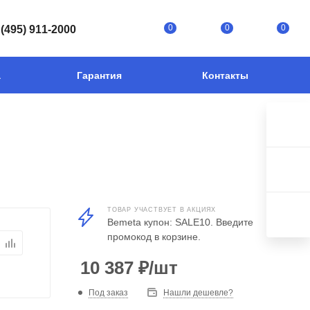
0
0
0
 (495) 911-2000
а
Гарантия
Контакты
ТОВАР УЧАСТВУЕТ В АКЦИЯХ
Bemeta купон: SALE10. Введите
промокод в корзине.
10 387
₽
/шт
Под заказ
Нашли дешевле?