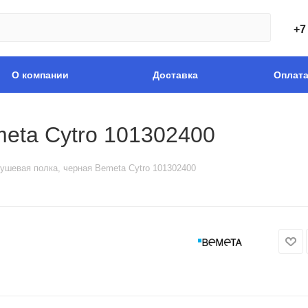
+7
О компании
Доставка
Оплат
eta Cytro 101302400
ушевая полка, черная Bemeta Cytro 101302400