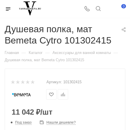
0
Душевая полка, мат
Bemeta Cytro 101302415
—
—
—
Главная
Каталог
Аксессуары для ванной комнаты
Душевая полка, мат Bemeta Cytro 101302415
Артикул:
101302415
11 042
₽
/шт
Под заказ
Нашли дешевле?