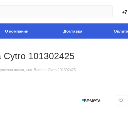
+7
О компании
Доставка
Оплат
 Cytro 101302425
ушевая полка, мат Bemeta Cytro 101302425