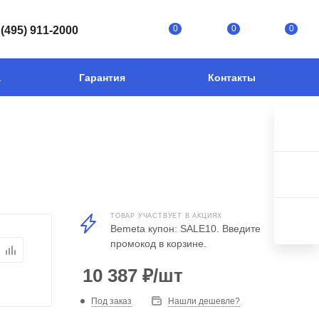
0
0
0
 (495) 911-2000
а
Гарантия
Контакты
ТОВАР УЧАСТВУЕТ В АКЦИЯХ
Bemeta купон: SALE10. Введите
промокод в корзине.
10 387
₽
/шт
Под заказ
Нашли дешевле?