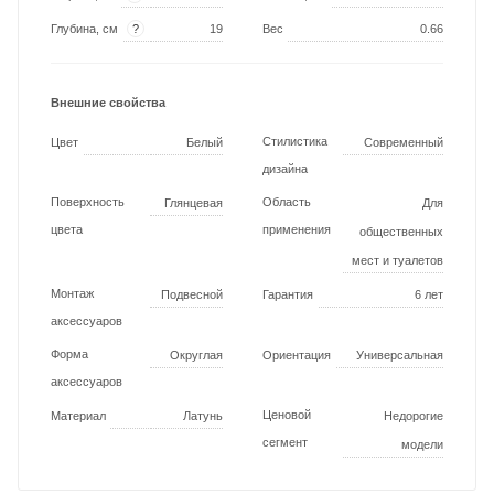
?
Глубина, см
19
Вес
0.66
Внешние свойства
Стилистика
Цвет
Белый
Современный
дизайна
Поверхность
Область
Глянцевая
Для
цвета
применения
общественных
мест и туалетов
Монтаж
Подвесной
Гарантия
6 лет
аксессуаров
Форма
Округлая
Ориентация
Универсальная
аксессуаров
Ценовой
Материал
Латунь
Недорогие
сегмент
модели