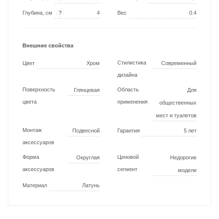
?
Глубина, см
4
Вес
0.4
Внешние свойства
Стилистика
Цвет
Хром
Современный
дизайна
Поверхность
Область
Глянцевая
Для
цвета
применения
общественных
мест и туалетов
Монтаж
Подвесной
Гарантия
5 лет
аксессуаров
Форма
Ценовой
Округлая
Недорогие
аксессуаров
сегмент
модели
Материал
Латунь