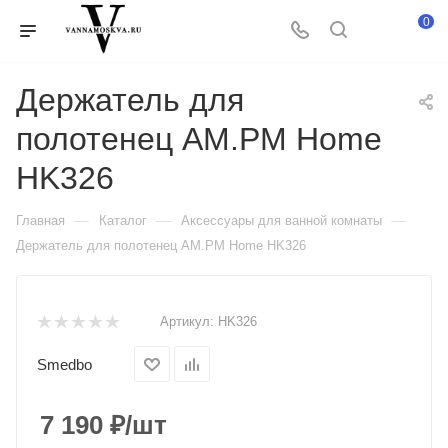
0
Держатель для
полотенец AM.PM Home
HK326
—
—
—
Главная
Каталог
Аксессуары для ванной комнаты
Держатель для полотенец AM.PM Home HK326
Артикул:
HK326
Smedbo
7 190
₽
/шт