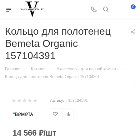
0
Кольцо для полотенец
Bemeta Organic
157104391
—
—
—
Главная
Каталог
Аксессуары для ванной комнаты
Кольцо для полотенец Bemeta Organic 157104391
Артикул:
157104391
14 566
₽
/шт