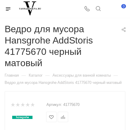
0
Ведро для мусора
Hansgrohe AddStoris
41775670 черный
матовый
—
—
—
Главная
Каталог
Аксессуары для ванной комнаты
Ведро для мусора Hansgrohe AddStoris 41775670 черный матовый
Артикул:
41775670