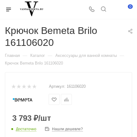
0
Крючок Bemeta Brilo
161106020
—
—
—
Главная
Каталог
Аксессуары для ванной комнаты
Крючок Bemeta Brilo 161106020
Артикул:
161106020
3 793
₽
/шт
Достаточно
Нашли дешевле?