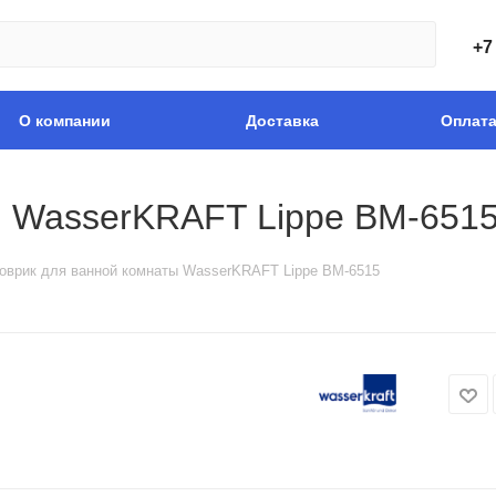
+7
О компании
Доставка
Оплат
ы WasserKRAFT Lippe BM-651
оврик для ванной комнаты WasserKRAFT Lippe BM-6515