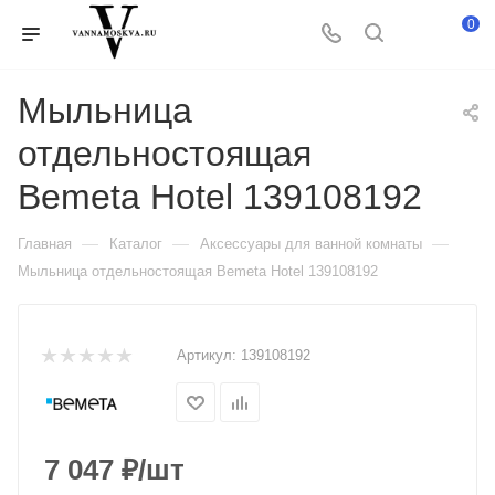
0
Мыльница
отдельностоящая
Bemeta Hotel 139108192
—
—
—
Главная
Каталог
Аксессуары для ванной комнаты
Мыльница отдельностоящая Bemeta Hotel 139108192
Артикул:
139108192
7 047
₽
/шт