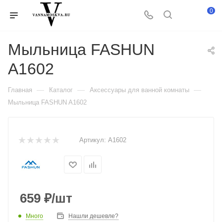
0
Мыльница FASHUN
A1602
—
—
—
Главная
Каталог
Аксессуары для ванной комнаты
Мыльница FASHUN A1602
Артикул:
A1602
659
₽
/шт
Много
Нашли дешевле?