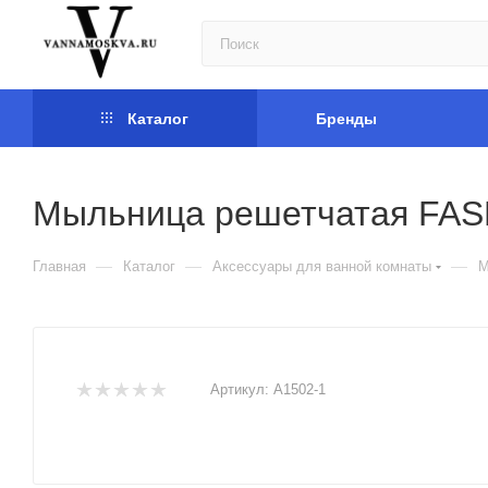
Каталог
Бренды
Мыльница решетчатая FAS
—
—
—
Главная
Каталог
Аксессуары для ванной комнаты
М
Артикул:
A1502-1