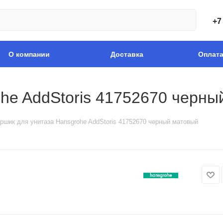
+7
О компании
Доставка
Оплат
he AddStoris 41752670 черны
ршик для унитаза Hansgrohe AddStoris 41752670 черный матовый