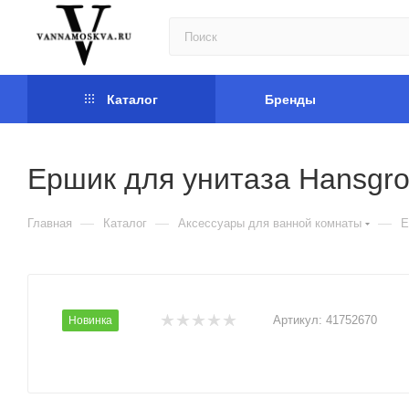
Каталог
Бренды
Ершик для унитаза Hansgro
—
—
—
Главная
Каталог
Аксессуары для ванной комнаты
Е
Артикул:
41752670
Новинка