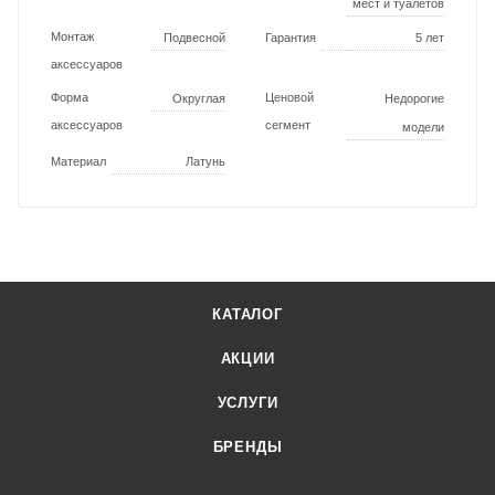
мест и туалетов
Монтаж
Подвесной
Гарантия
5 лет
аксессуаров
Форма
Ценовой
Округлая
Недорогие
аксессуаров
сегмент
модели
Материал
Латунь
КАТАЛОГ
АКЦИИ
УСЛУГИ
БРЕНДЫ