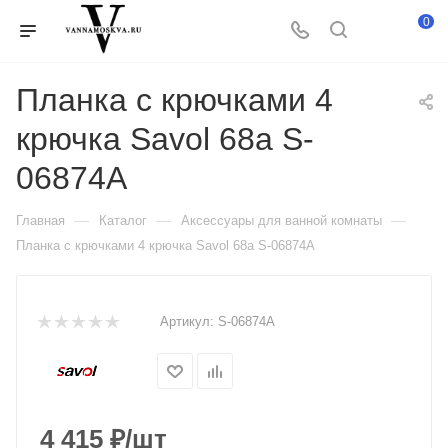
0
Планка с крючками 4
крючка Savol 68а S-
06874A
—
—
—
Главная
Каталог
Аксессуары для ванной комнаты
Планка с крючками 4 крючка Savol 68а S-06874A
Артикул:
S-06874A
4 415
₽
/шт