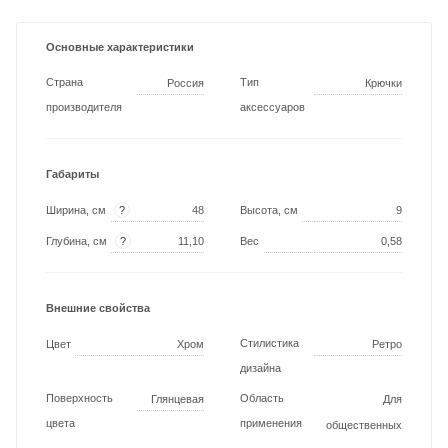
Основные характеристики
Страна
Тип
Россия
Крючки
производителя
аксессуаров
Габариты
?
Ширина, см
48
Высота, см
9
?
Глубина, см
11,10
Вес
0,58
Внешние свойства
Стилистика
Цвет
Хром
Ретро
дизайна
Поверхность
Область
Глянцевая
Для
цвета
применения
общественных