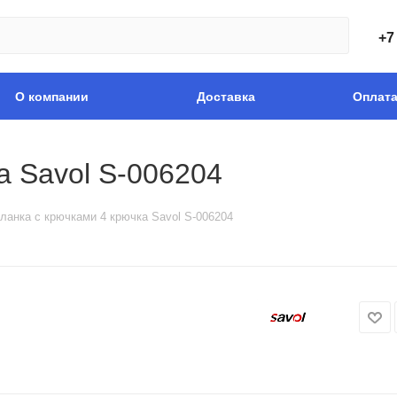
+7
О компании
Доставка
Оплат
а Savol S-006204
ланка с крючками 4 крючка Savol S-006204