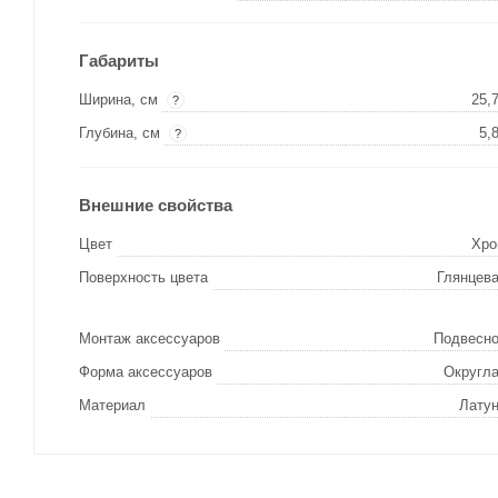
Габариты
Ширина, см
25,
?
Глубина, см
5,
?
Внешние свойства
Цвет
Хр
Поверхность цвета
Глянцев
Монтаж аксессуаров
Подвесн
Форма аксессуаров
Округл
Материал
Лату