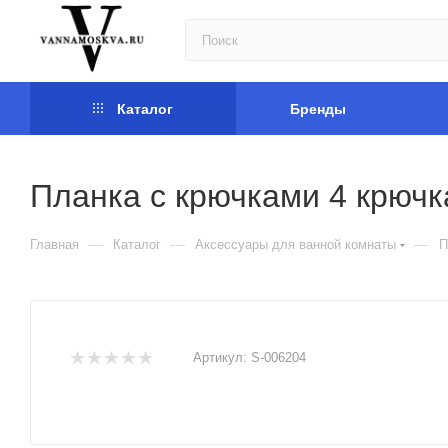
Каталог
Бренды
Планка с крючками 4 крючк
—
—
—
Главная
Каталог
Аксессуары для ванной комнаты
П
Артикул:
S-006204