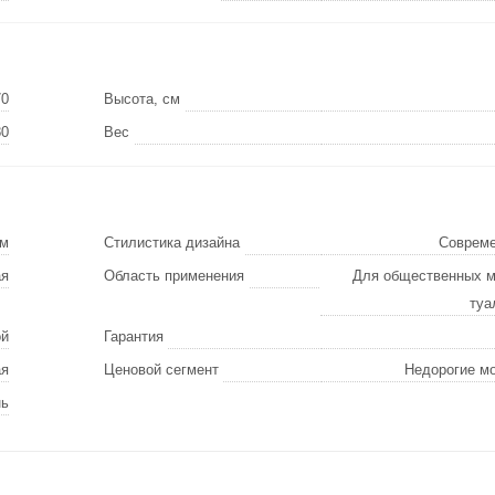
70
Высота, см
80
Вес
ом
Стилистика дизайна
Соврем
ая
Область применения
Для общественных м
туа
ой
Гарантия
ая
Ценовой сегмент
Недорогие м
нь