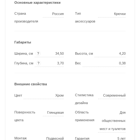
Основные характеристики
Страна
Тип
Россия
Крючки
производителя
аксессуаров
Габариты
?
Ширина, см
34,50
Высота, см
4,20
?
Глубина, см
3,70
Вес
0,38
Внешние свойства
Стилистика
Цвет
Хром
Современный
дизайна
Поверхность
Область
Глянцевая
Для
цвета
применения
общественных
мест и туалетов
Монтаж
Подвесной
Гарантия
5 лет