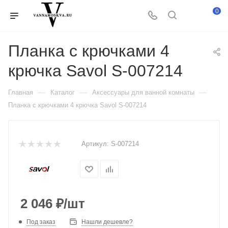
0
Планка с крючками 4
крючка Savol S-007214
—
—
—
Главная
Каталог
Аксессуары для ванной комнаты
Планка с крючками 4 крючка Savol S-007214
Артикул:
S-007214
2 046
₽
/шт
Под заказ
Нашли дешевле?