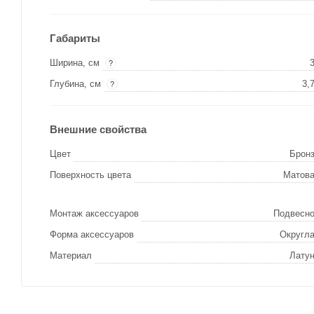
Габариты
Ширина, см
?
Глубина, см
3,
?
Внешние свойства
Цвет
Брон
Поверхность цвета
Матов
Монтаж аксессуаров
Подвесн
Форма аксессуаров
Округл
Материал
Лату