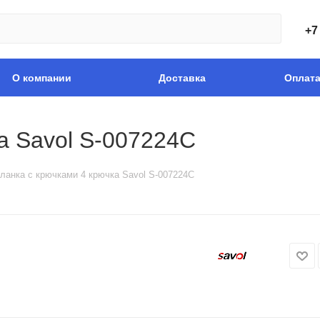
+7
О компании
Доставка
Оплат
а Savol S-007224C
ланка с крючками 4 крючка Savol S-007224C