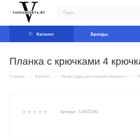
Каталог
Бренды
Планка с крючками 4 крючк
—
—
—
Главная
Каталог
Аксессуары для ванной комнаты
П
Артикул:
S-007224C