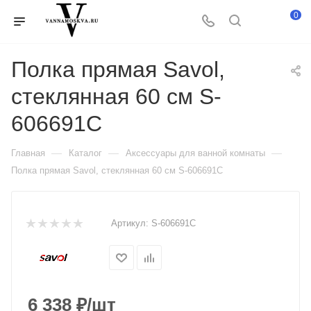
0
Полка прямая Savol,
стеклянная 60 см S-
606691C
—
—
—
Главная
Каталог
Аксессуары для ванной комнаты
Полка прямая Savol, стеклянная 60 см S-606691C
Артикул:
S-606691C
6 338
₽
/шт