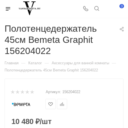
0
Полотенцедержатель
45см Bemeta Graphit
156204022
—
—
—
Главная
Каталог
Аксессуары для ванной комнаты
Полотенцедержатель 45см Bemeta Graphit 156204022
Артикул:
156204022
10 480
₽
/шт