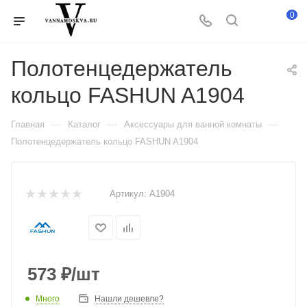
0
Полотенцедержатель
кольцо FASHUN A1904
—
—
—
Главная
Каталог
Аксессуары для ванной комнаты
Полотенцедержатель кольцо FASHUN A1904
Артикул:
A1904
573
₽
/шт
Много
Нашли дешевле?