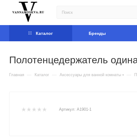
Каталог
Бренды
Полотенцедержатель один
—
—
—
Главная
Каталог
Аксессуары для ванной комнаты
П
Артикул:
A1901-1