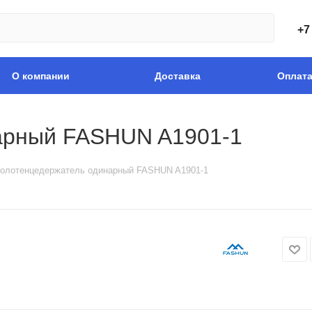
+7
О компании
Доставка
Оплат
арный FASHUN A1901-1
олотенцедержатель одинарный FASHUN A1901-1