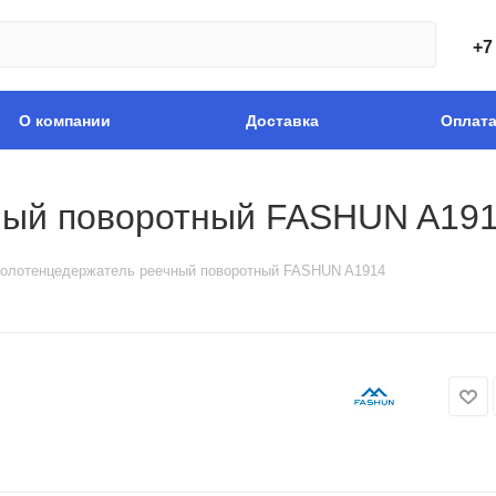
+7
О компании
Доставка
Оплат
ный поворотный FASHUN A19
олотенцедержатель реечный поворотный FASHUN A1914