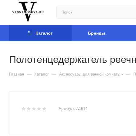
Каталог
Бренды
Полотенцедержатель рееч
—
—
—
Главная
Каталог
Аксессуары для ванной комнаты
П
Артикул:
A1914