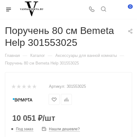
0
Поручень 80 см Bemeta
Help 301553025
—
—
—
Главная
Каталог
Аксессуары для ванной комнаты
Поручень 80 см Bemeta Help 301553025
Артикул:
301553025
10 051
₽
/шт
Под заказ
Нашли дешевле?