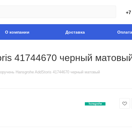
+7
О компании
Доставка
Оплат
oris 41744670 черный матовы
оручень Hansgrohe AddStoris 41744670 черный матовый