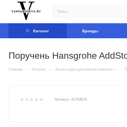
Каталог
Бренды
Поручень Hansgrohe AddSt
—
—
—
Главная
Каталог
Аксессуары для ванной комнаты
П
Артикул:
41744670