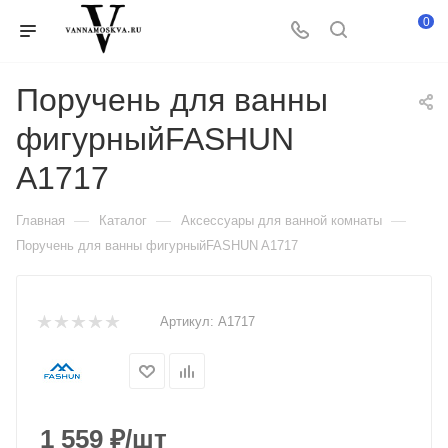
0
Поручень для ванны
фигурныйFASHUN
A1717
—
—
—
Главная
Каталог
Аксессуары для ванной комнаты
Поручень для ванны фигурныйFASHUN A1717
Артикул:
A1717
1 559
₽
/шт