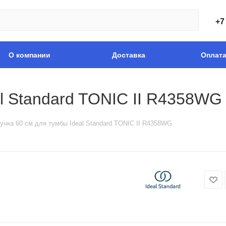
+7
О компании
Доставка
Оплат
al Standard TONIC II R4358WG
учка 60 см для тумбы Ideal Standard TONIC II R4358WG