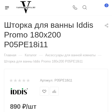
0
Шторка для ванны Iddis
Promo 180х200
P05PE18i11
—
—
—
Главная
Каталог
Аксессуары для ванной комнаты
Шторка для ванны Iddis Promo 180х200 P05PE18i11
Артикул:
P05PE18i11
890
₽
/шт