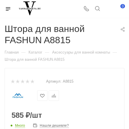
0
Штора для ванной
FASHUN A8815
—
—
—
Главная
Каталог
Аксессуары для ванной комнаты
Штора для ванной FASHUN A8815
Артикул:
A8815
585
₽
/шт
Много
Нашли дешевле?