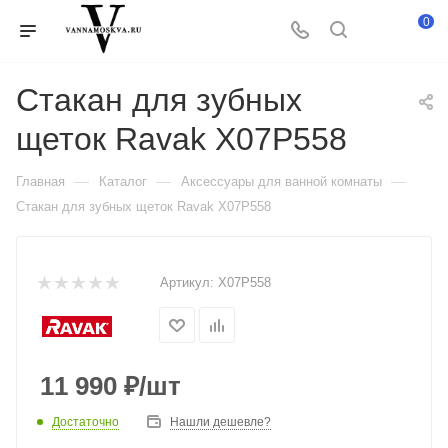
0
Стакан для зубных
щеток Ravak X07P558
—
—
—
Главная
Каталог
Аксессуары для ванной комнаты
Стакан для зубных щеток Ravak X07P558
Артикул:
X07P558
11 990
₽
/шт
Достаточно
Нашли дешевле?