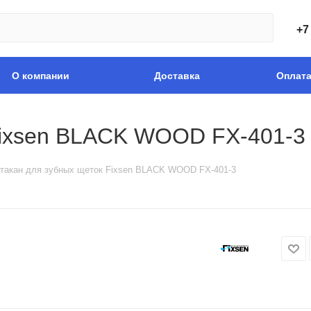
+7
О компании
Доставка
Оплат
Fixsen BLACK WOOD FX-401-3
такан для зубных щеток Fixsen BLACK WOOD FX-401-3