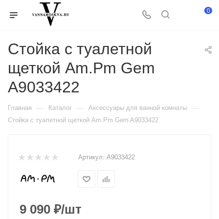
0
Стойка с туалетной
щеткой Am.Pm Gem
A9033422
—
—
—
Главная
Каталог
Аксессуары для ванной комнаты
Стойка с туалетной щеткой Am.Pm Gem A9033422
Артикул:
A9033422
9 090
₽
/шт