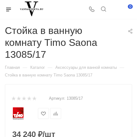
0
Стойка в ванную
комнату Timo Saona
13085/17
—
—
—
Главная
Каталог
Аксессуары для ванной комнаты
Стойка в ванную комнату Timo Saona 13085/17
Артикул:
13085/17
34 240
₽
/шт