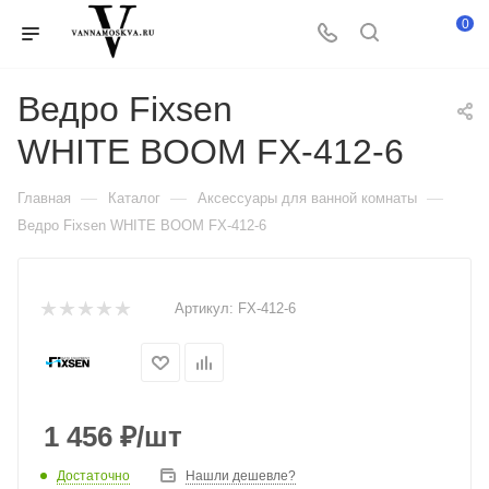
0
Ведро Fixsen
WHITE BOOM FX-412-6
—
—
—
Главная
Каталог
Аксессуары для ванной комнаты
Ведро Fixsen WHITE BOOM FX-412-6
Артикул:
FX-412-6
1 456
₽
/шт
Достаточно
Нашли дешевле?