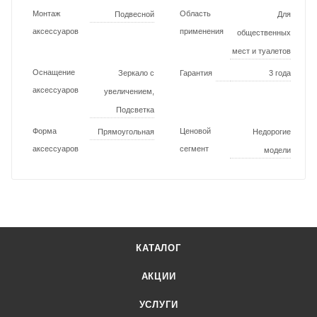
Монтаж
Область
Подвесной
Для
аксессуаров
применения
общественных
мест и туалетов
Оснащение
Зеркало с
Гарантия
3 года
аксессуаров
увеличением,
Подсветка
Форма
Ценовой
Прямоугольная
Недорогие
аксессуаров
сегмент
модели
КАТАЛОГ
АКЦИИ
УСЛУГИ