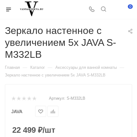
0
Зеркало настенное c
увеличением 5х JAVA S-
M332LB
—
—
—
Главная
Каталог
Аксессуары для ванной комнаты
Зеркало настенное c увеличением 5х JAVA S-M332LB
Артикул:
S-M332LB
JAVA
22 499
₽
/шт