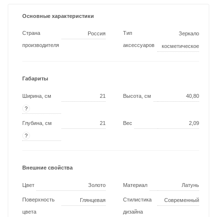
Основные характеристики
Страна
Тип
Россия
Зеркало
производителя
аксессуаров
косметическое
Габариты
Ширина, см
21
Высота, см
40,80
?
Глубина, см
21
Вес
2,09
?
Внешние свойства
Цвет
Золото
Материал
Латунь
Поверхность
Стилистика
Глянцевая
Современный
цвета
дизайна