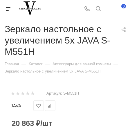
0
Зеркало настольное с
увеличением 5х JAVA S-
M551H
—
—
—
Главная
Каталог
Аксессуары для ванной комнаты
Зеркало настольное с увеличением 5х JAVA S-M551H
Артикул:
S-M551H
JAVA
20 863
₽
/шт