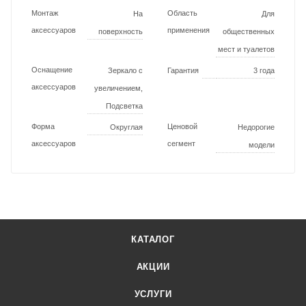
Монтаж
Область
На
Для
аксессуаров
применения
поверхность
общественных
мест и туалетов
Оснащение
Зеркало с
Гарантия
3 года
аксессуаров
увеличением,
Подсветка
Форма
Ценовой
Округлая
Недорогие
аксессуаров
сегмент
модели
КАТАЛОГ
АКЦИИ
УСЛУГИ