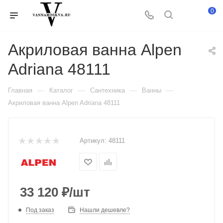
0
Акриловая ванна Alpen
Adriana 48111
—
—
—
—
Главная
Каталог
Сантехника
Ванны
Акриловая ванна Alpen Adriana 48111
Артикул:
48111
33 120
₽
/шт
Под заказ
Нашли дешевле?