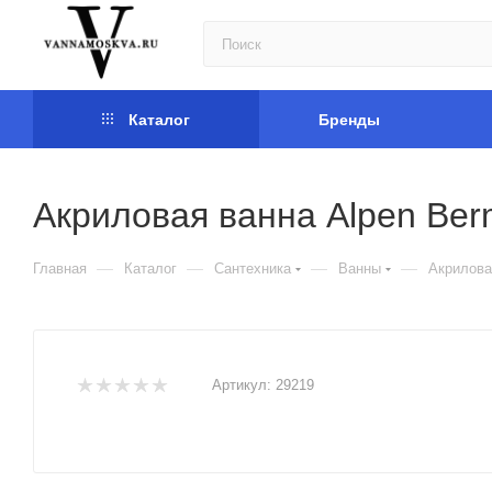
Каталог
Бренды
Акриловая ванна Alpen Ber
—
—
—
—
Главная
Каталог
Сантехника
Ванны
Акрилова
Артикул:
29219