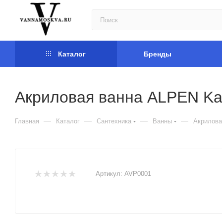
Каталог
Бренды
Акриловая ванна ALPEN Ka
—
—
—
—
Главная
Каталог
Сантехника
Ванны
Акрилова
Артикул:
AVP0001